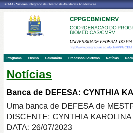
SIGAA - Sistema Integrado de Gestão de Atividades Acadêmicas
CPPGCBM/CMRV
COORDENACAO DO PROGR
BIOMEDICAS/CMRV
UNIVERSIDADE FEDERAL DO PIA
http://www.posgraduacao.ufpi.br//PPGCBM
Programa
Ensino
Calendário
Processos Seletivos
Notícias
Doc
Notícias
Banca de DEFESA: CYNTHIA 
Uma banca de DEFESA de MESTRAD
DISCENTE: CYNTHIA KAROLIN
DATA: 26/07/2023