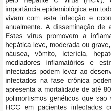
pelo Hepatite C virus (HCV), 
importância epidemiológica em tod
vivam com esta infecção e oco
anualmente. A disseminação de a
Estes vírus promovem a inflam
hepática leve, moderada ou grave,
náusea, vômito, icterícia, hep
mediadores inflamatórios e es
infectadas podem levar ao desen
infectados na fase crônica pod
apresenta a mortalidade de até 8
polimorfismos genéticos que são 
HCC em pacientes infectados 