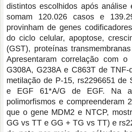
distintos escolhidos após análise
somam 120.026 casos e 139.299
provinham de genes codificadores 
do ciclo celular, apoptose, cresc
(GST), proteínas transmembranas 
Apresentaram correlação com o
G308A, G238A e C863T de TNF-α
metilação de P-15, rs2296651 d
e EGF 61*A/G de EGF. Na an
polimorfismos e compreenderam 28
que o gene MDM2 e NTCP, mostra
GG vs TT e GG + TG vs TT) e rs22