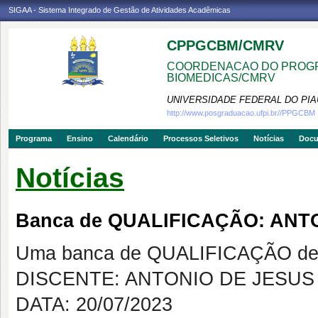
SIGAA - Sistema Integrado de Gestão de Atividades Acadêmicas
CPPGCBM/CMRV
COORDENACAO DO PROGR
BIOMEDICAS/CMRV
UNIVERSIDADE FEDERAL DO PIA
http://www.posgraduacao.ufpi.br//PPGCBM
Programa
Ensino
Calendário
Processos Seletivos
Notícias
Doc
Notícias
Banca de QUALIFICAÇÃO: ANT
Uma banca de QUALIFICAÇÃO de 
DISCENTE: ANTONIO DE JESUS
DATA: 20/07/2023