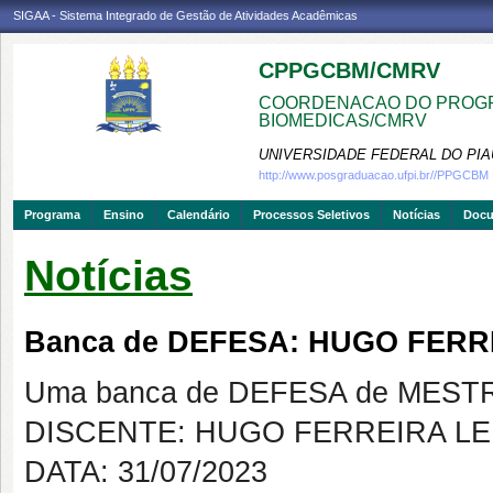
SIGAA - Sistema Integrado de Gestão de Atividades Acadêmicas
CPPGCBM/CMRV
COORDENACAO DO PROGR
BIOMEDICAS/CMRV
UNIVERSIDADE FEDERAL DO PIA
http://www.posgraduacao.ufpi.br//PPGCBM
Programa
Ensino
Calendário
Processos Seletivos
Notícias
Doc
Notícias
Banca de DEFESA: HUGO FER
Uma banca de DEFESA de MESTRAD
DISCENTE: HUGO FERREIRA L
DATA: 31/07/2023