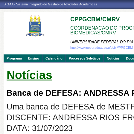
SIGAA - Sistema Integrado de Gestão de Atividades Acadêmicas
CPPGCBM/CMRV
COORDENACAO DO PROGR
BIOMEDICAS/CMRV
UNIVERSIDADE FEDERAL DO PIA
http://www.posgraduacao.ufpi.br//PPGCBM
Programa
Ensino
Calendário
Processos Seletivos
Notícias
Doc
Notícias
Banca de DEFESA: ANDRESSA 
Uma banca de DEFESA de MESTRAD
DISCENTE: ANDRESSA RIOS F
DATA: 31/07/2023