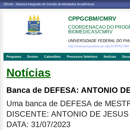
SIGAA - Sistema Integrado de Gestão de Atividades Acadêmicas
CPPGCBM/CMRV
COORDENACAO DO PROGR
BIOMEDICAS/CMRV
UNIVERSIDADE FEDERAL DO PIA
http://www.posgraduacao.ufpi.br//PPGCBM
Programa
Ensino
Calendário
Processos Seletivos
Notícias
Doc
Notícias
Banca de DEFESA: ANTONIO D
Uma banca de DEFESA de MESTRAD
DISCENTE: ANTONIO DE JESUS
DATA: 31/07/2023