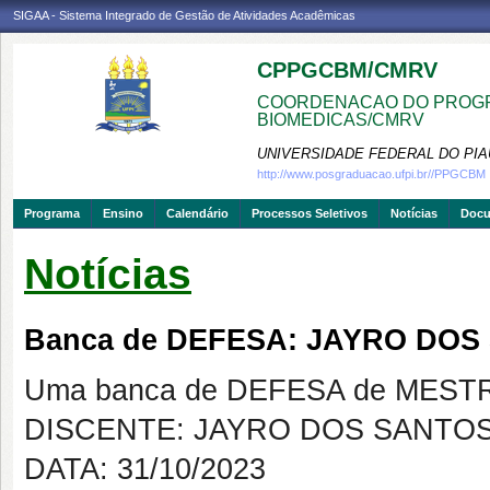
SIGAA - Sistema Integrado de Gestão de Atividades Acadêmicas
CPPGCBM/CMRV
COORDENACAO DO PROGR
BIOMEDICAS/CMRV
UNIVERSIDADE FEDERAL DO PIA
http://www.posgraduacao.ufpi.br//PPGCBM
Programa
Ensino
Calendário
Processos Seletivos
Notícias
Doc
Notícias
Banca de DEFESA: JAYRO DOS
Uma banca de DEFESA de MESTRAD
DISCENTE: JAYRO DOS SANTO
DATA: 31/10/2023