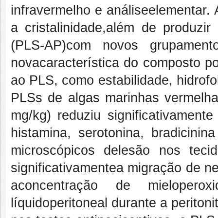
infravermelho e análiseelementar.
a cristalinidade,além de produzi
(PLS-AP)com novos grupamento
novacaracterística do composto po
ao PLS, como estabilidade, hidrof
PLSs de algas marinhas vermelhas
mg/kg) reduziu significativament
histamina, serotonina, bradicinin
microscópicos delesão nos teci
significativamentea migração de neu
aconcentração de mieloperox
líquidoperitoneal durante a periton