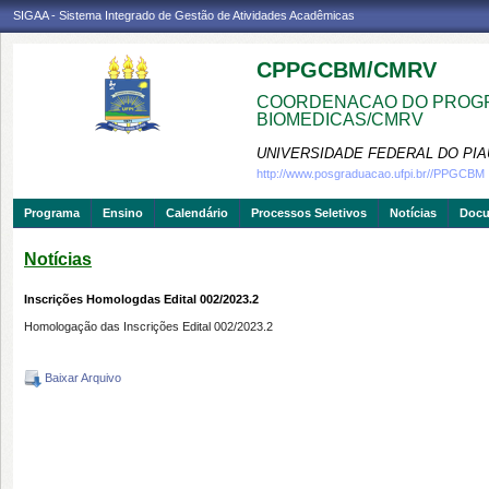
SIGAA - Sistema Integrado de Gestão de Atividades Acadêmicas
CPPGCBM/CMRV
COORDENACAO DO PROGR
BIOMEDICAS/CMRV
UNIVERSIDADE FEDERAL DO PIA
http://www.posgraduacao.ufpi.br//PPGCBM
Programa
Ensino
Calendário
Processos Seletivos
Notícias
Doc
Notícias
Inscrições Homologdas Edital 002/2023.2
Homologação das Inscrições Edital 002/2023.2
Baixar Arquivo