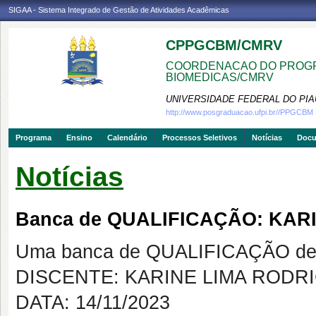
SIGAA - Sistema Integrado de Gestão de Atividades Acadêmicas
CPPGCBM/CMRV
COORDENACAO DO PROGR
BIOMEDICAS/CMRV
UNIVERSIDADE FEDERAL DO PIA
http://www.posgraduacao.ufpi.br//PPGCBM
Programa
Ensino
Calendário
Processos Seletivos
Notícias
Doc
Notícias
Banca de QUALIFICAÇÃO: KAR
Uma banca de QUALIFICAÇÃO de 
DISCENTE: KARINE LIMA RODR
DATA: 14/11/2023