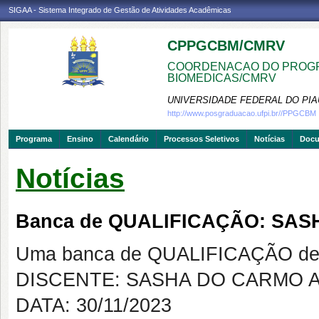
SIGAA - Sistema Integrado de Gestão de Atividades Acadêmicas
CPPGCBM/CMRV
COORDENACAO DO PROGR
BIOMEDICAS/CMRV
UNIVERSIDADE FEDERAL DO PIA
http://www.posgraduacao.ufpi.br//PPGCBM
Programa
Ensino
Calendário
Processos Seletivos
Notícias
Doc
Notícias
Banca de QUALIFICAÇÃO: SA
Uma banca de QUALIFICAÇÃO de 
DISCENTE: SASHA DO CARMO 
DATA: 30/11/2023