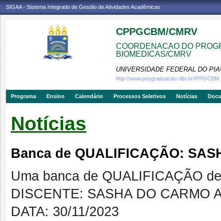
SIGAA - Sistema Integrado de Gestão de Atividades Acadêmicas
CPPGCBM/CMRV
COORDENACAO DO PROGR
BIOMEDICAS/CMRV
UNIVERSIDADE FEDERAL DO PIA
http://www.posgraduacao.ufpi.br//PPGCBM
Programa
Ensino
Calendário
Processos Seletivos
Notícias
Doc
Notícias
Banca de QUALIFICAÇÃO: SA
Uma banca de QUALIFICAÇÃO de 
DISCENTE: SASHA DO CARMO 
DATA: 30/11/2023