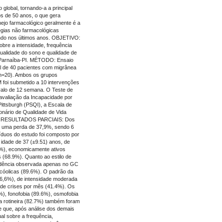
obal, tornando-a a principal
s de 50 anos, o que gera
ejo farmacológico geralmente é a
égias não farmacológicas
endo nos últimos anos. OBJETIVO:
obre a intensidade, frequência
qualidade do sono e qualidade de
 Parnaíba-PI. MÉTODO: Ensaio
al de 40 pacientes com migrânea
n=20). Ambos os grupos
 foi submetido a 10 intervenções
alo de 12 semana. O Teste de
avaliação da Incapacidade por
ittsburgh (PSQI), a Escala de
onário de Qualidade de Vida
as. RESULTADOS PARCIAIS: Dos
do uma perda de 37,9%, sendo 6
íduos do estudo foi composto por
idade de 37 (±9.51) anos, de
.6%), economicamente ativos
s (68.9%). Quanto ao estilo de
tendência observada apenas no GC
cóolicas (89.6%). O padrão da
 (96,6%), de intensidade moderada
 de crises por mês (41.4%). Os
%), fonofobia (89.6%), osmofobia
ca rotineira (82.7%) também foram
que, após análise dos demais
al sobre a frequência,