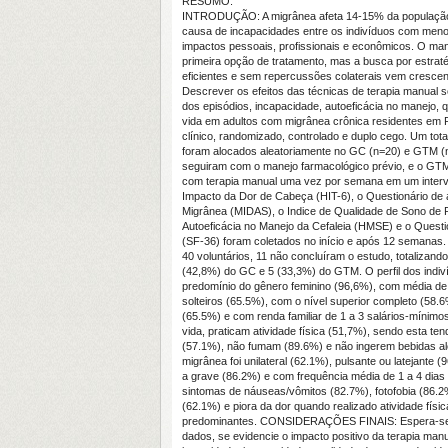
RESUMO:
INTRODUÇÃO: A migrânea afeta 14-15% da população gl
causa de incapacidades entre os indivíduos com meno
impactos pessoais, profissionais e econômicos. O man
primeira opção de tratamento, mas a busca por estrat
eficientes e sem repercussões colaterais vem cresc
Descrever os efeitos das técnicas de terapia manual s
dos episódios, incapacidade, autoeficácia no manejo, 
vida em adultos com migrânea crônica residentes em
clínico, randomizado, controlado e duplo cego. Um tot
foram alocados aleatoriamente no GC (n=20) e GTM (
seguiram com o manejo farmacológico prévio, e o GTM
com terapia manual uma vez por semana em um interv
Impacto da Dor de Cabeça (HIT-6), o Questionário de 
Migrânea (MIDAS), o Indice de Qualidade de Sono de P
Autoeficácia no Manejo da Cefaleia (HMSE) e o Questi
(SF-36) foram coletados no início e após 12 seman
40 voluntários, 11 não concluíram o estudo, totalizan
(42,8%) do GC e 5 (33,3%) do GTM. O perfil dos indiv
predomínio do gênero feminino (96,6%), com média de 
solteiros (65.5%), com o nível superior completo (58
(65.5%) e com renda familiar de 1 a 3 salários-mínimo
vida, praticam atividade física (51,7%), sendo esta 
(57.1%), não fumam (89.6%) e não ingerem bebidas al
migrânea foi unilateral (62.1%), pulsante ou latejante
a grave (86.2%) e com frequência média de 1 a 4 dias
sintomas de náuseas/vômitos (82.7%), fotofobia (86.2
(62.1%) e piora da dor quando realizado atividade físi
predominantes. CONSIDERAÇÕES FINAIS: Espera-se 
dados, se evidencie o impacto positivo da terapia manu