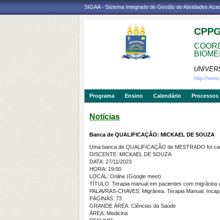
SIGAA - Sistema Integrado de Gestão de Atividades Ac
CPP
COORD
BIOME
UNIVER
http://ww
Programa
Ensino
Calendário
Processos 
Notícias
Banca de QUALIFICAÇÃO: MICKAEL DE SOUZA
Uma banca de QUALIFICAÇÃO de MESTRADO foi cada
DISCENTE: MICKAEL DE SOUZA
DATA: 27/11/2023
HORA: 19:00
LOCAL: Online (Google meet)
TÍTULO: Terapia manual em pacientes com migrânea crô
PALAVRAS-CHAVES: Migrânea. Terapia Manual. Incapaci
PÁGINAS: 73
GRANDE ÁREA: Ciências da Saúde
ÁREA: Medicina