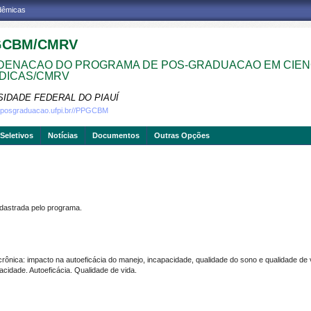
adêmicas
GCBM/CMRV
ENACAO DO PROGRAMA DE POS-GRADUACAO EM CIEN
DICAS/CMRV
SIDADE FEDERAL DO PIAUÍ
w.posgraduacao.ufpi.br//PPGCBM
Seletivos
Notícias
Documentos
Outras Opções
strada pelo programa.
nica: impacto na autoeficácia do manejo, incapacidade, qualidade do sono e qualidade de 
dade. Autoeficácia. Qualidade de vida.