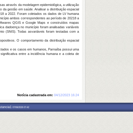
osas através da modelagem epidemiológica, a utilização
o da gestão em saúde. Analisar a distribuição espacial
l, 2018 a 2022. Foram coletados os dados de LV humana
nicípio ambos correspondentes ao período de 20218 a
 softwares QGIS e Google Maps e construídos mapas
ica dadoença no município foram analisadas variáveis
nto (SNIS). Todas asvariáveis foram testadas com a
positivos. O comportamento da distribuição espacial
nfectados e os casos em humanos, Parnaíba possui uma
significativa entre a incidência humana e a coleta de
Notícia cadastrada em:
04/12/2023 16:24
nstancia1
07/08/2026 07:42