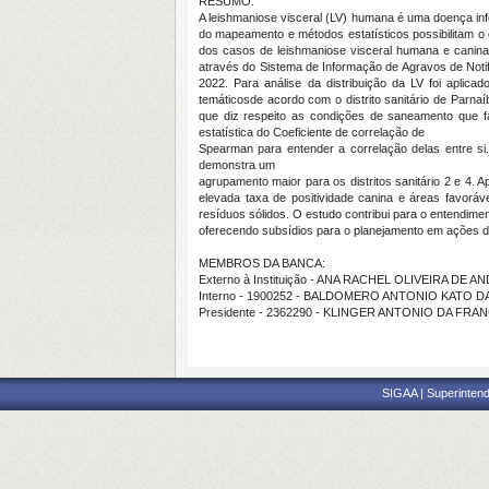
RESUMO:
A leishmaniose visceral (LV) humana é uma doença infe
do mapeamento e métodos estatísticos possibilitam o e
dos casos de leishmaniose visceral humana e canina e
através do Sistema de Informação de Agravos de Not
2022. Para análise da distribuição da LV foi apl
temáticosde acordo com o distrito sanitário de Parn
que diz respeito as condições de saneamento que f
estatística do Coeficiente de correlação de
Spearman para entender a correlação delas entre si
demonstra um
agrupamento maior para os distritos sanitário 2 e 4
elevada taxa de positividade canina e áreas favoráve
resíduos sólidos. O estudo contribui para o entendimen
oferecendo subsídios para o planejamento em ações d
MEMBROS DA BANCA:
Externo à Instituição - ANA RACHEL OLIVEIRA DE A
Interno - 1900252 - BALDOMERO ANTONIO KATO DA
Presidente - 2362290 - KLINGER ANTONIO DA FR
SIGAA | Superintend