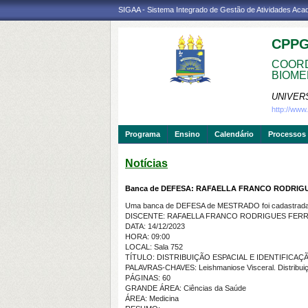
SIGAA - Sistema Integrado de Gestão de Atividades Ac
CPP
COORD
BIOME
UNIVER
http://ww
Programa
Ensino
Calendário
Processos 
Notícias
Banca de DEFESA: RAFAELLA FRANCO RODRIG
Uma banca de DEFESA de MESTRADO foi cadastrada 
DISCENTE: RAFAELLA FRANCO RODRIGUES FER
DATA: 14/12/2023
HORA: 09:00
LOCAL: Sala 752
TÍTULO: DISTRIBUIÇÃO ESPACIAL E IDENTIFICAÇ
PALAVRAS-CHAVES: Leishmaniose Visceral. Distribuiçã
PÁGINAS: 60
GRANDE ÁREA: Ciências da Saúde
ÁREA: Medicina