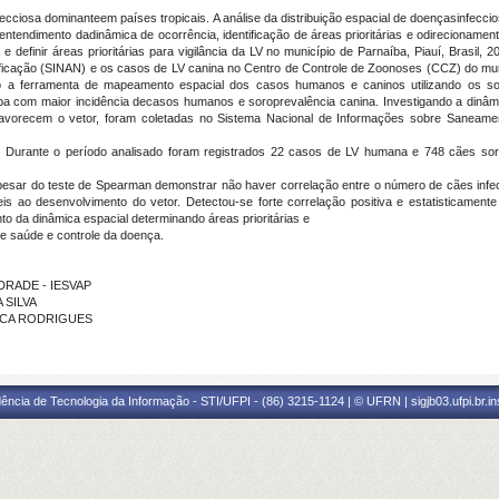
cciosa dominanteem países tropicais. A análise da distribuição espacial de doençasinfecci
ntendimento dadinâmica de ocorrência, identificação de áreas prioritárias e odirecionament
 definir áreas prioritárias para vigilância da LV no município de Parnaíba, Piauí, Brasi
ificação (SINAN) e os casos de LV canina no Centro de Controle de Zoonoses (CCZ) do mu
icado a ferramenta de mapeamento espacial dos casos humanos e caninos utilizando os
aíba com maior incidência decasos humanos e soroprevalência canina. Investigando a dinâm
avorecem o vetor, foram coletadas no Sistema Nacional de Informações sobre Saneame
. Durante o período analisado foram registrados 22 casos de LV humana e 748 cães soro
. Apesar do teste de Spearman demonstrar não haver correlação entre o número de cães i
is ao desenvolvimento do vetor. Detectou-se forte correlação positiva e estatisticamente 
to da dinâmica espacial determinando áreas prioritárias e
e saúde e controle da doença.
NDRADE - IESVAP
 SILVA
ANCA RODRIGUES
ência de Tecnologia da Informação - STI/UFPI - (86) 3215-1124 | © UFRN | sigjb03.ufpi.br.i