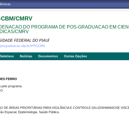
adêmicas
GCBM/CMRV
ENACAO DO PROGRAMA DE POS-GRADUACAO EM CIEN
DICAS/CMRV
SIDADE FEDERAL DO PIAUÍ
w.posgraduacao.ufpi.br//PPGCBM
Seletivos
Notícias
Documentos
Outras Opções
UES FERRO
pelo programa.
RO
ÃO DE ÁREAS PRIORITÁRIAS PARA VIGILÂNCIA E CONTROLE DA LEISHMANIOSE VISCE
o Espacial. Epidemiologia. Saúde Pública.