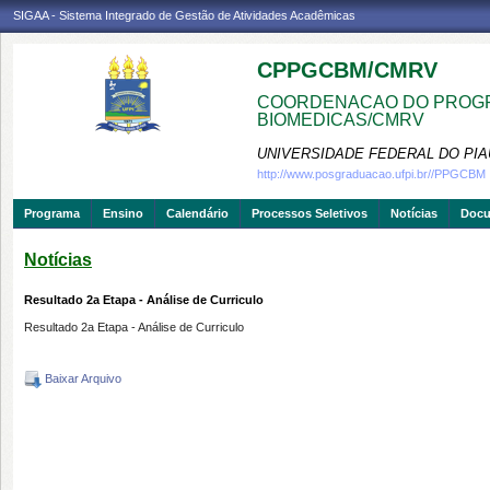
SIGAA - Sistema Integrado de Gestão de Atividades Acadêmicas
CPPGCBM/CMRV
COORDENACAO DO PROGR
BIOMEDICAS/CMRV
UNIVERSIDADE FEDERAL DO PIA
http://www.posgraduacao.ufpi.br//PPGCBM
Programa
Ensino
Calendário
Processos Seletivos
Notícias
Doc
Notícias
Resultado 2a Etapa - Análise de Curriculo
Resultado 2a Etapa - Análise de Curriculo
Baixar Arquivo