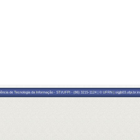
ência de Tecnologia da Informação - STI/UFPI - (86) 3215-1124 | © UFRN | sigjb03.ufpi.br.i