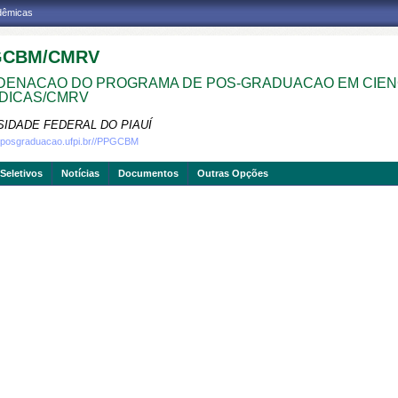
adêmicas
GCBM/CMRV
ENACAO DO PROGRAMA DE POS-GRADUACAO EM CIEN
DICAS/CMRV
SIDADE FEDERAL DO PIAUÍ
w.posgraduacao.ufpi.br//PPGCBM
Seletivos
Notícias
Documentos
Outras Opções