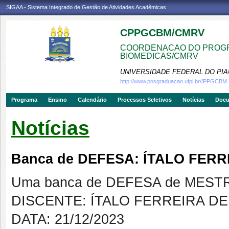
SIGAA - Sistema Integrado de Gestão de Atividades Acadêmicas
CPPGCBM/CMRV
COORDENACAO DO PROGR
BIOMEDICAS/CMRV
UNIVERSIDADE FEDERAL DO PIA
http://www.posgraduacao.ufpi.br//PPGCBM
Programa
Ensino
Calendário
Processos Seletivos
Notícias
Doc
Notícias
Banca de DEFESA: ÍTALO FER
Uma banca de DEFESA de MESTRAD
DISCENTE: ÍTALO FERREIRA D
DATA: 21/12/2023