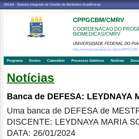
SIGAA - Sistema Integrado de Gestão de Atividades Acadêmicas
CPPGCBM/CMRV
COORDENACAO DO PROGR
BIOMEDICAS/CMRV
UNIVERSIDADE FEDERAL DO PIA
http://www.posgraduacao.ufpi.br//PPGCBM
Programa
Ensino
Calendário
Processos Seletivos
Notícias
Doc
Notícias
Banca de DEFESA: LEYDNAYA
Uma banca de DEFESA de MESTRAD
DISCENTE: LEYDNAYA MARIA 
DATA: 26/01/2024