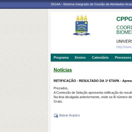
SIGAA - Sistema Integrado de Gestão de Atividades Ac
CPP
COORD
BIOME
UNIVER
http://ww
Programa
Ensino
Calendário
Processos 
Notícias
RETIFICAÇÃO - RESULTADO DA 1ª ETAPA - Apresent
Prezados,
A Comissão de Seleção apresenta retificação do result
Na lista divulgada anteriormente, onde se lê número de
Grato.
Baixar Arquivo