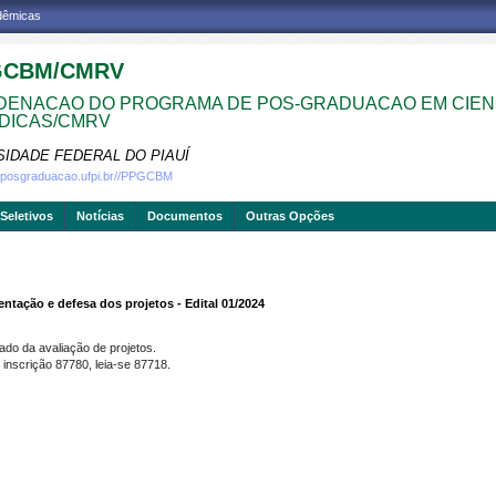
adêmicas
GCBM/CMRV
ENACAO DO PROGRAMA DE POS-GRADUACAO EM CIEN
DICAS/CMRV
SIDADE FEDERAL DO PIAUÍ
w.posgraduacao.ufpi.br//PPGCBM
Seletivos
Notícias
Documentos
Outras Opções
ação e defesa dos projetos - Edital 01/2024
ado da avaliação de projetos.
 inscrição 87780, leia-se 87718.