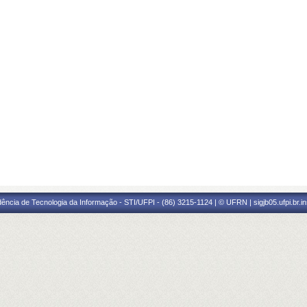
ência de Tecnologia da Informação - STI/UFPI - (86) 3215-1124 | © UFRN | sigjb05.ufpi.br.i