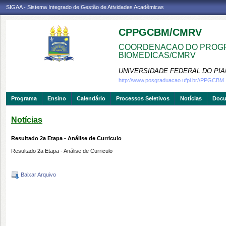
SIGAA - Sistema Integrado de Gestão de Atividades Acadêmicas
CPPGCBM/CMRV
COORDENACAO DO PROGR
BIOMEDICAS/CMRV
UNIVERSIDADE FEDERAL DO PIA
http://www.posgraduacao.ufpi.br//PPGCBM
Programa
Ensino
Calendário
Processos Seletivos
Notícias
Doc
Notícias
Resultado 2a Etapa - Análise de Curriculo
Resultado 2a Etapa - Análise de Curriculo
Baixar Arquivo