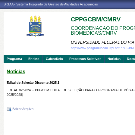
SIGAA - Sistema Integrado de Gestão de Atividades Acadêmicas
CPPGCBM/CMRV
COORDENACAO DO PROGR
BIOMEDICAS/CMRV
UNIVERSIDADE FEDERAL DO PIA
http://www.posgraduacao.ufpi.br//PPGCBM
Programa
Ensino
Calendário
Processos Seletivos
Notícias
Doc
Notícias
Edital de Seleção Discente 2025.1
EDITAL 02/2024 – PPGCBM EDITAL DE SELEÇÃO PARA O PROGRAMA DE PÓS-GR
2025/2028)
Baixar Arquivo