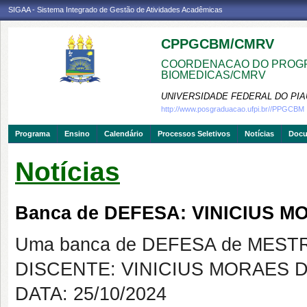
SIGAA - Sistema Integrado de Gestão de Atividades Acadêmicas
CPPGCBM/CMRV
COORDENACAO DO PROGR
BIOMEDICAS/CMRV
UNIVERSIDADE FEDERAL DO PIA
http://www.posgraduacao.ufpi.br//PPGCBM
Programa
Ensino
Calendário
Processos Seletivos
Notícias
Doc
Notícias
Banca de DEFESA: VINICIUS 
Uma banca de DEFESA de MESTRAD
DISCENTE: VINICIUS MORAES 
DATA: 25/10/2024