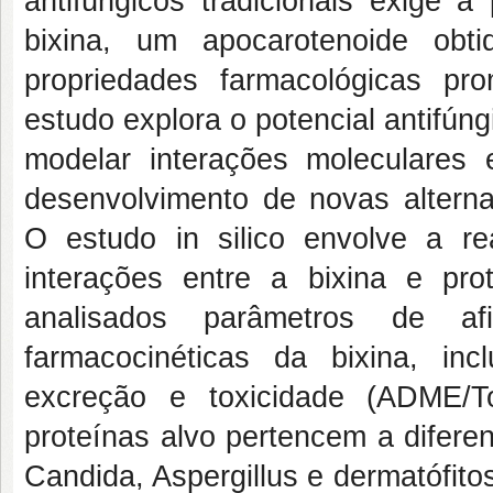
antifúngicos tradicionais exige 
bixina, um apocarotenoide obt
propriedades farmacológicas pr
estudo explora o potencial antifúngi
modelar interações moleculares 
desenvolvimento de novas alternat
O estudo in silico envolve a re
interações entre a bixina e pr
analisados parâmetros de afi
farmacocinéticas da bixina, incl
excreção e toxicidade (ADME/To
proteínas alvo pertencem a difere
Candida, Aspergillus e dermatófit