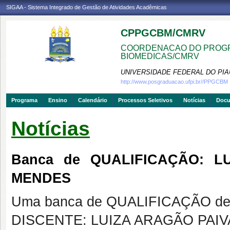
SIGAA - Sistema Integrado de Gestão de Atividades Acadêmicas
CPPGCBM/CMRV
COORDENACAO DO PROGR
BIOMEDICAS/CMRV
UNIVERSIDADE FEDERAL DO PIA
http://www.posgraduacao.ufpi.br//PPGCBM
Programa
Ensino
Calendário
Processos Seletivos
Notícias
Doc
Notícias
Banca de QUALIFICAÇÃO: L
MENDES
Uma banca de QUALIFICAÇÃO de 
DISCENTE: LUIZA ARAGÃO PAI