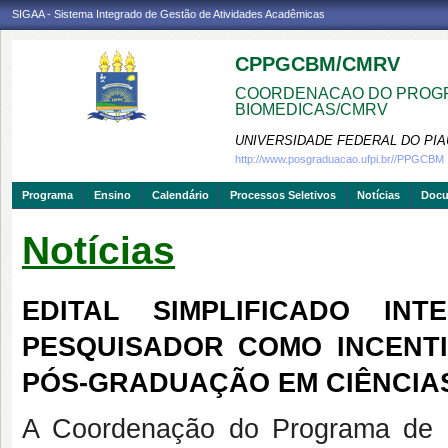
SIGAA - Sistema Integrado de Gestão de Atividades Acadêmicas
CPPGCBM/CMRV
COORDENACAO DO PROGR
BIOMEDICAS/CMRV
UNIVERSIDADE FEDERAL DO PIA
http://www.posgraduacao.ufpi.br//PPGCBM
Programa
Ensino
Calendário
Processos Seletivos
Notícias
Doc
Notícias
EDITAL SIMPLIFICADO IN
PESQUISADOR COMO INCENT
PÓS-GRADUAÇÃO EM CIÊNCIA
A Coordenação do Programa de 