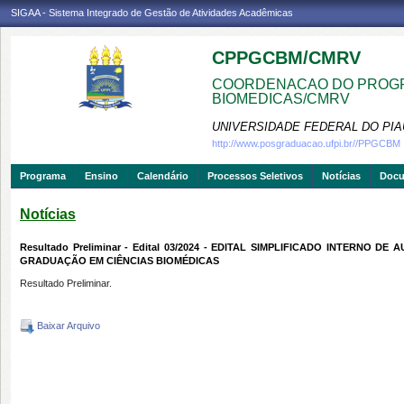
SIGAA - Sistema Integrado de Gestão de Atividades Acadêmicas
CPPGCBM/CMRV
COORDENACAO DO PROGR
BIOMEDICAS/CMRV
UNIVERSIDADE FEDERAL DO PIA
http://www.posgraduacao.ufpi.br//PPGCBM
Programa
Ensino
Calendário
Processos Seletivos
Notícias
Doc
Notícias
Resultado Preliminar - Edital 03/2024 - EDITAL SIMPLIFICADO INTERN
GRADUAÇÃO EM CIÊNCIAS BIOMÉDICAS
Resultado Preliminar.
Baixar Arquivo