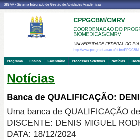
SIGAA - Sistema Integrado de Gestão de Atividades Acadêmicas
CPPGCBM/CMRV
COORDENACAO DO PROGR
BIOMEDICAS/CMRV
UNIVERSIDADE FEDERAL DO PIA
http://www.posgraduacao.ufpi.br//PPGCBM
Programa
Ensino
Calendário
Processos Seletivos
Notícias
Doc
Notícias
Banca de QUALIFICAÇÃO: DEN
Uma banca de QUALIFICAÇÃO de 
DISCENTE: DENIS MIGUEL ROD
DATA: 18/12/2024