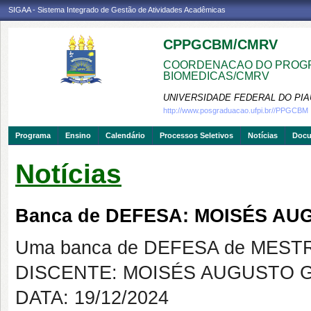
SIGAA - Sistema Integrado de Gestão de Atividades Acadêmicas
CPPGCBM/CMRV
COORDENACAO DO PROGR
BIOMEDICAS/CMRV
UNIVERSIDADE FEDERAL DO PIA
http://www.posgraduacao.ufpi.br//PPGCBM
Programa
Ensino
Calendário
Processos Seletivos
Notícias
Doc
Notícias
Banca de DEFESA: MOISÉS A
Uma banca de DEFESA de MESTRAD
DISCENTE: MOISÉS AUGUSTO 
DATA: 19/12/2024