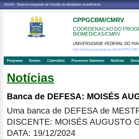
SIGAA - Sistema Integrado de Gestão de Atividades Acadêmicas
CPPGCBM/CMRV
COORDENACAO DO PROGR
BIOMEDICAS/CMRV
UNIVERSIDADE FEDERAL DO PIA
http://www.posgraduacao.ufpi.br//PPGCBM
Programa
Ensino
Calendário
Processos Seletivos
Notícias
Doc
Notícias
Banca de DEFESA: MOISÉS A
Uma banca de DEFESA de MESTRAD
DISCENTE: MOISÉS AUGUSTO 
DATA: 19/12/2024