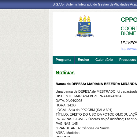
SIGAA - Sistema Integrado de Gestão de Atividades Ac
CPP
COORD
BIOME
UNIVER
http://ww
Programa
Ensino
Calendário
Processos 
Notícias
Banca de DEFESA: MARIANA BEZERRA MIRANDA
Uma banca de DEFESA de MESTRADO foi cadastrada 
DISCENTE: MARIANA BEZERRA MIRANDA
DATA: 04/04/2025
HORA: 14:00
LOCAL: Sala do PPGCBM (SALA 391)
TÍTULO: EFEITO DO USO DA FOTOBIOMODULAÇÃ
PALAVRAS-CHAVES: Úlceras do pé diabético; Laser d
PÁGINAS: 145
GRANDE ÁREA: Ciências da Saúde
ÁREA: Medicina