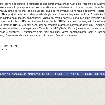
heterogêneo de distúrbios metabólicos que apresentam em comum a hiperglicemia, resultante
ece atenção por apresentar alta prevalência e morbidade, em virtude das complicações
uns, estão as úlceras do pé diabético, que podem envolver no mínimo a epiderme e parte 
UPD é prejudicado pelos altos níveis de glicose, hipóxia e isquemia tecidual. A assist
astos com internação hospitalar, visitas ao pronto-socorro, consultas ambulatoriais e ut
 cicatrização das UPDs, está a fotobiomodulação (PBM) tratamento indolor, não invasivo
lse Ibramed (HeNe 660 nm) com 20W de potência e área de contato de 0,07 cm2 (modo con
 padrão foi utilizado o equipamento Endophoton KLD (GaAs 904 nm) em modo contínuo com
ceras e curativo). O tratamento será realizado duas vezes semanalmente, com 20 sessõ
nas, 10 semanas de tratamento e um mês após o final do tratamento.
ANURI MAGALHAES
 SILVA
ência de Tecnologia da Informação - STI/UFPI - (86) 3215-1124 | © UFRN | sigjb04.ufpi.br.i