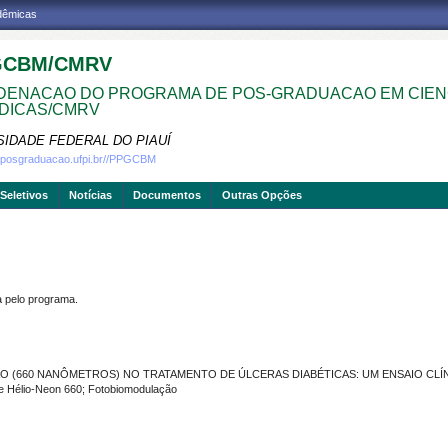
adêmicas
GCBM/CMRV
ENACAO DO PROGRAMA DE POS-GRADUACAO EM CIEN
DICAS/CMRV
SIDADE FEDERAL DO PIAUÍ
w.posgraduacao.ufpi.br//PPGCBM
Seletivos
Notícias
Documentos
Outras Opções
pelo programa.
O (660 NANÔMETROS) NO TRATAMENTO DE ÚLCERAS DIABÉTICAS: UM ENSAIO CL
e Hélio-Neon 660; Fotobiomodulação