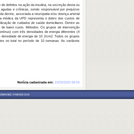
 de defeitos na ação da insulina, na secreção desta ou
 agudas e crônicas, sendo responsável por prejuízos
da derme, associada a neuropatia e/ou doença arterial
ência médica da UPD representa o dobro dos custos de
ilização de cuidados de saúde domiciliares. Dentre as
 e de baixo custo. Métodos: Os grupos de intervenção
tínuo) com três densidades de energia diferentes (4
 densidade de energia de 10 J/cm2. Todos os grupos
es no total no período de 10 semanas. As variáveis
Notícia cadastrada em:
15/03/2025 08:54
nstancia1
07/08/2026 23:53