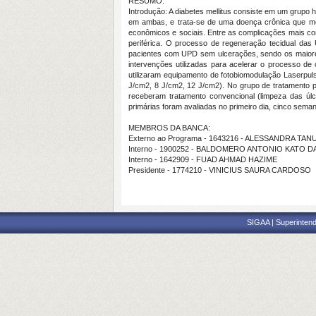
RESUMO:
Introdução: A diabetes mellitus consiste em um grupo 
em ambas, e trata-se de uma doença crônica que mer
econômicos e sociais. Entre as complicações mais com
periférica. O processo de regeneração tecidual das 
pacientes com UPD sem ulcerações, sendo os maiores g
intervenções utilizadas para acelerar o processo de
utilizaram equipamento de fotobiomodulação Laserpu
J/cm2, 8 J/cm2, 12 J/cm2). No grupo de tratamento
receberam tratamento convencional (limpeza das úl
primárias foram avaliadas no primeiro dia, cinco sema
MEMBROS DA BANCA:
Externo ao Programa - 1643216 - ALESSANDRA T
Interno - 1900252 - BALDOMERO ANTONIO KATO DA
Interno - 1642909 - FUAD AHMAD HAZIME
Presidente - 1774210 - VINICIUS SAURA CARDOSO
SIGAA | Superintend