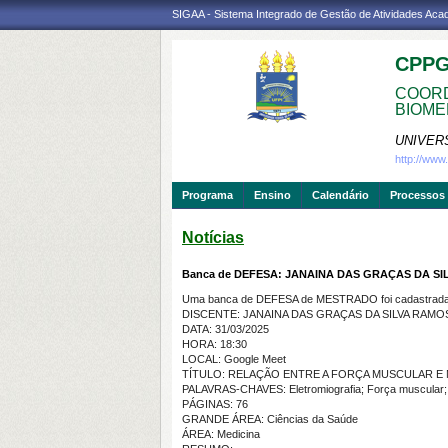
SIGAA - Sistema Integrado de Gestão de Atividades Ac
CPP
COORD
BIOME
UNIVER
http://ww
Programa
Ensino
Calendário
Processos 
Notícias
Banca de DEFESA: JANAINA DAS GRAÇAS DA S
Uma banca de DEFESA de MESTRADO foi cadastrada 
DISCENTE: JANAINA DAS GRAÇAS DA SILVA RAMO
DATA: 31/03/2025
HORA: 18:30
LOCAL: Google Meet
TÍTULO: RELAÇÃO ENTRE A FORÇA MUSCULAR 
PALAVRAS-CHAVES: Eletromiografia; Força muscular; A
PÁGINAS: 76
GRANDE ÁREA: Ciências da Saúde
ÁREA: Medicina