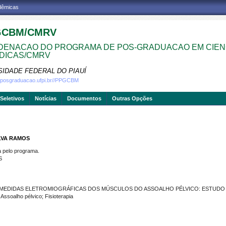
adêmicas
GCBM/CMRV
ENACAO DO PROGRAMA DE POS-GRADUACAO EM CIEN
DICAS/CMRV
SIDADE FEDERAL DO PIAUÍ
w.posgraduacao.ufpi.br//PPGCBM
Seletivos
Notícias
Documentos
Outras Opções
ILVA RAMOS
pelo programa.
S
E MEDIDAS ELETROMIOGRÁFICAS DOS MÚSCULOS DO ASSOALHO PÉLVICO: ESTUDO
ssoalho pélvico; Fisioterapia