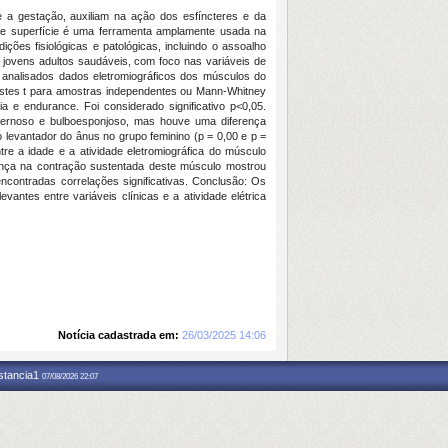
e a gestação, auxiliam na ação dos esfíncteres e da
a de superfície é uma ferramenta amplamente usada na
ições fisiológicas e patológicas, incluindo o assoalho
m jovens adultos saudáveis, com foco nas variáveis de
m analisados dados eletromiográficos dos músculos do
e testes t para amostras independentes ou Mann-Whitney
a e endurance. Foi considerado significativo p<0,05.
avernoso e bulboesponjoso, mas houve uma diferença
 levantador do ânus no grupo feminino (p = 0,00 e p =
re a idade e a atividade eletromiográfica do músculo
erença na contração sustentada deste músculo mostrou
encontradas correlações significativas. Conclusão: Os
ntes entre variáveis clínicas e a atividade elétrica
Notícia cadastrada em:
26/03/2025 14:06
nstancia1
07/08/2026 22:07