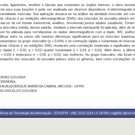
ulos, ligamentos, tendões e fáscias que sustentam os órgãos internos, o útero durant
ial para suas funções e pode ser analisada por diversos dispositivos. A eletromiografi
funcionalidade muscular. Sua aplicação destaca-se na análise da atividade muscular em cond
iáveis clínicas e as medições eletromiográficas (EMG) dos músculos do assoalho pélvico e
ata-se de um estudo transversal, analítico, envolvendo jovens adultos saudáveis. Fora
a descritiva (média, desvio padrão, mediana e intervalo interquartil) foi aplicada, além d
 foi utilizada para correlacionar os dados eletromiográficos com a idade, IMC, potênci
ráficas entre os sexos não mostrou diferenças significativas para os músculos isquioc
boesponjoso no grupo masculino (p = 0,004) e na contração rápida e sustentada do músculo
iáveis clínicas e as medições EMG revelaram uma correlação moderada e significativa ent
 rápida (r = 0,50, p < 0,01) quanto sustentada (r = 0,53, p < 0,01). Além disso, a dif
 p = 0,03) e endurance (r = 0,59, p < 0,01) nas mulheres. No grupo masculino, não foram 
esempenho dos músculos do assoalho pélvico entre os gêneros, bem como correlações releva
 MORAIS GOUVEIA
 FERREIRA
 THEREZA ALBUQUERQUE BARBOSA CABRAL MICUSSI - UFRN
A VASCONCELOS GOUVEIA
ência de Tecnologia da Informação - STI/UFPI - (86) 3215-1124 | © UFRN | sigjb05.ufpi.br.i