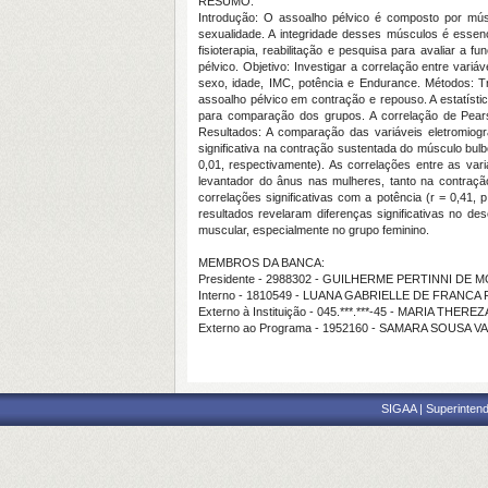
RESUMO:
Introdução: O assoalho pélvico é composto por músc
sexualidade. A integridade desses músculos é essenc
fisioterapia, reabilitação e pesquisa para avaliar a 
pélvico. Objetivo: Investigar a correlação entre var
sexo, idade, IMC, potência e Endurance. Métodos: Tr
assoalho pélvico em contração e repouso. A estatístic
para comparação dos grupos. A correlação de Pearson
Resultados: A comparação das variáveis eletromiog
significativa na contração sustentada do músculo bul
0,01, respectivamente). As correlações entre as var
levantador do ânus nas mulheres, tanto na contração
correlações significativas com a potência (r = 0,41,
resultados revelaram diferenças significativas no d
muscular, especialmente no grupo feminino.
MEMBROS DA BANCA:
Presidente - 2988302 - GUILHERME PERTINNI DE
Interno - 1810549 - LUANA GABRIELLE DE FRANCA
Externo à Instituição - 045.***.***-45 - MARIA
Externo ao Programa - 1952160 - SAMARA SOUS
SIGAA | Superintend