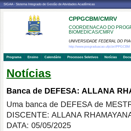
SIGAA - Sistema Integrado de Gestão de Atividades Acadêmicas
CPPGCBM/CMRV
COORDENACAO DO PROGR
BIOMEDICAS/CMRV
UNIVERSIDADE FEDERAL DO PIA
http://www.posgraduacao.ufpi.br//PPGCBM
Programa
Ensino
Calendário
Processos Seletivos
Notícias
Doc
Notícias
Banca de DEFESA: ALLANA R
Uma banca de DEFESA de MESTRAD
DISCENTE: ALLANA RHAMAYAN
DATA: 05/05/2025