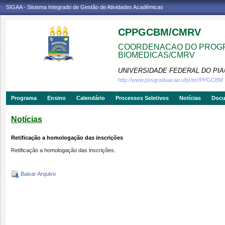
SIGAA - Sistema Integrado de Gestão de Atividades Acadêmicas
CPPGCBM/CMRV
COORDENACAO DO PROGR
BIOMEDICAS/CMRV
UNIVERSIDADE FEDERAL DO PIA
http://www.posgraduacao.ufpi.br//PPGCBM
Programa
Ensino
Calendário
Processos Seletivos
Notícias
Doc
Notícias
Retificação a homologação das inscrições
Retificação a homologação das inscrições.
Baixar Arquivo