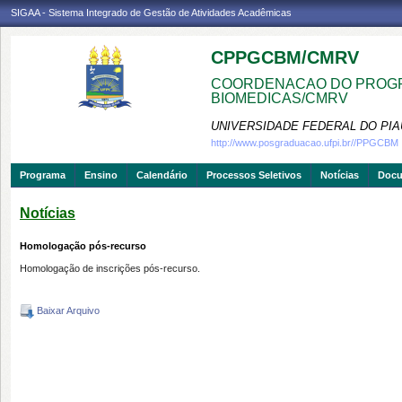
SIGAA - Sistema Integrado de Gestão de Atividades Acadêmicas
CPPGCBM/CMRV
COORDENACAO DO PROGR
BIOMEDICAS/CMRV
UNIVERSIDADE FEDERAL DO PIA
http://www.posgraduacao.ufpi.br//PPGCBM
Programa
Ensino
Calendário
Processos Seletivos
Notícias
Doc
Notícias
Homologação pós-recurso
Homologação de inscrições pós-recurso.
Baixar Arquivo