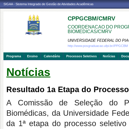
SIGAA - Sistema Integrado de Gestão de Atividades Acadêmicas
CPPGCBM/CMRV
COORDENACAO DO PROGR
BIOMEDICAS/CMRV
UNIVERSIDADE FEDERAL DO PIA
http://www.posgraduacao.ufpi.br//PPGCBM
Programa
Ensino
Calendário
Processos Seletivos
Notícias
Doc
Notícias
Resultado 1a Etapa do Processo
A Comissão de Seleção do P
Biomédicas, da Universidade Feder
da 1ª etapa do processo seletivo 