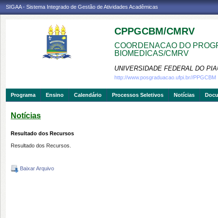
SIGAA - Sistema Integrado de Gestão de Atividades Acadêmicas
CPPGCBM/CMRV
COORDENACAO DO PROGR
BIOMEDICAS/CMRV
UNIVERSIDADE FEDERAL DO PIA
http://www.posgraduacao.ufpi.br//PPGCBM
Programa
Ensino
Calendário
Processos Seletivos
Notícias
Doc
Notícias
Resultado dos Recursos
Resultado dos Recursos.
Baixar Arquivo