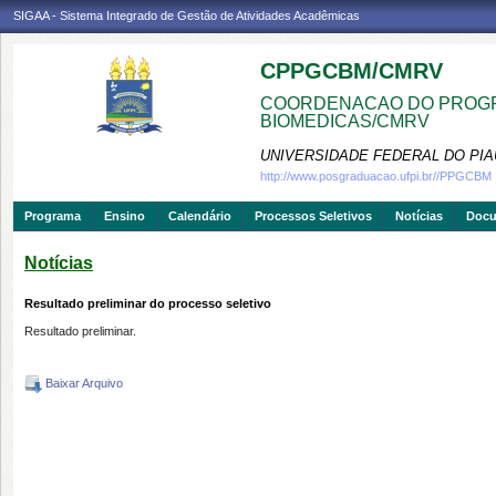
SIGAA - Sistema Integrado de Gestão de Atividades Acadêmicas
CPPGCBM/CMRV
COORDENACAO DO PROGR
BIOMEDICAS/CMRV
UNIVERSIDADE FEDERAL DO PIA
http://www.posgraduacao.ufpi.br//PPGCBM
Programa
Ensino
Calendário
Processos Seletivos
Notícias
Doc
Notícias
Resultado preliminar do processo seletivo
Resultado preliminar.
Baixar Arquivo