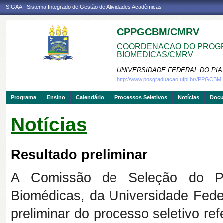
SIGAA - Sistema Integrado de Gestão de Atividades Acadêmicas
CPPGCBM/CMRV
COORDENACAO DO PROGR
BIOMEDICAS/CMRV
UNIVERSIDADE FEDERAL DO PIA
http://www.posgraduacao.ufpi.br//PPGCBM
Programa
Ensino
Calendário
Processos Seletivos
Notícias
Doc
Notícias
Resultado preliminar
A Comissão de Seleção do P
Biomédicas, da Universidade Feder
preliminar do processo seletivo re