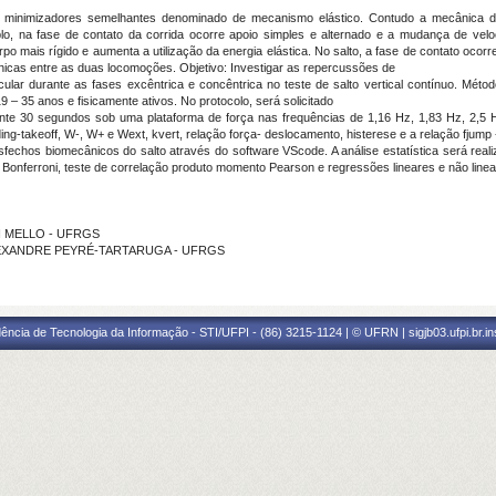
o minimizadores semelhantes denominado de mecanismo elástico. Contudo a mecânica d
lo, na fase de contato da corrida ocorre apoio simples e alternado e a mudança de velo
po mais rígido e aumenta a utilização da energia elástica. No salto, a fase de contato ocor
icas entre as duas locomoções. Objetivo: Investigar as repercussões de
cular durante as fases excêntrica e concêntrica no teste de salto vertical contínuo. Métod
 35 anos e fisicamente ativos. No protocolo, será solicitado
nte 30 segundos sob uma plataforma de força nas frequências de 1,16 Hz, 1,83 Hz, 2,5 H
ng-takeoff, W-, W+ e Wext, kvert, relação força- deslocamento, histerese e a relação fjump -
fechos biomecânicos do salto através do software VScode. A análise estatística será reali
Bonferroni, teste de correlação produto momento Pearson e regressões lineares e não linear
ISKI MELLO - UFRGS
DO ALEXANDRE PEYRÉ-TARTARUGA - UFRGS
ência de Tecnologia da Informação - STI/UFPI - (86) 3215-1124 | © UFRN | sigjb03.ufpi.br.i