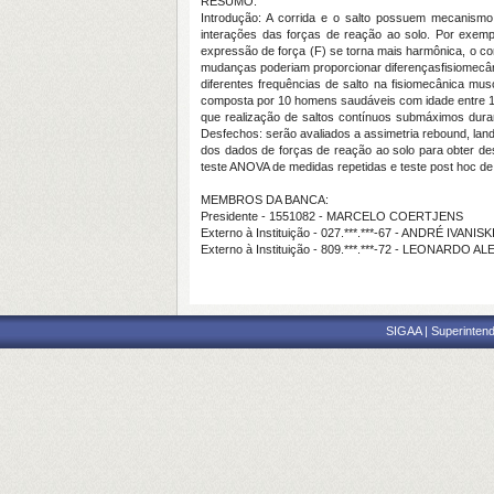
RESUMO:
Introdução: A corrida e o salto possuem mecanism
interações das forças de reação ao solo. Por exemp
expressão de força (F) se torna mais harmônica, o cor
mudanças poderiam proporcionar diferençasfisiomecân
diferentes frequências de salto na fisiomecânica mus
composta por 10 homens saudáveis com idade entre 19 –
que realização de saltos contínuos submáximos dura
Desfechos: serão avaliados a assimetria rebound, landi
dos dados de forças de reação ao solo para obter des
teste ANOVA de medidas repetidas e teste post hoc de 
MEMBROS DA BANCA:
Presidente - 1551082 - MARCELO COERTJENS
Externo à Instituição - 027.***.***-67 - ANDRÉ IVAN
Externo à Instituição - 809.***.***-72 - LEONAR
SIGAA | Superintend