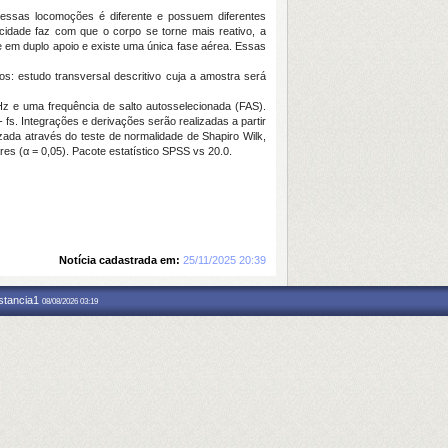
essas locomoções é diferente e possuem diferentes
cidade faz com que o corpo se torne mais reativo, a
re em duplo apoio e existe uma única fase aérea. Essas
os: estudo transversal descritivo cuja a amostra será
z e uma frequência de salto autosselecionada (FAS).
 fs. Integrações e derivações serão realizadas a partir
zada através do teste de normalidade de Shapiro Wilk,
es (α = 0,05). Pacote estatístico SPSS vs 20.0.
Notícia cadastrada em:
25/11/2025 20:39
nstancia1
08/08/2026 03:19