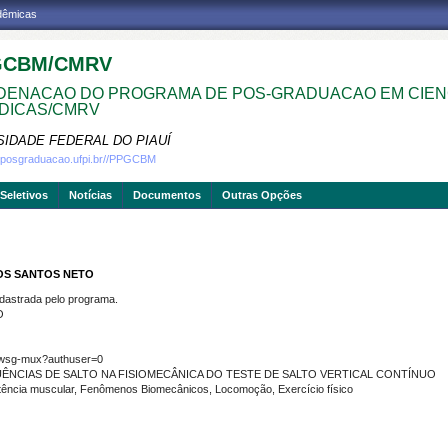
adêmicas
GCBM/CMRV
ENACAO DO PROGRAMA DE POS-GRADUACAO EM CIEN
DICAS/CMRV
SIDADE FEDERAL DO PIAUÍ
w.posgraduacao.ufpi.br//PPGCBM
Seletivos
Notícias
Documentos
Outras Opções
DOS SANTOS NETO
strada pelo programa.
O
-iwsg-mux?authuser=0
ÊNCIAS DE SALTO NA FISIOMECÂNICA DO TESTE DE SALTO VERTICAL CONTÍNUO
ência muscular, Fenômenos Biomecânicos, Locomoção, Exercício físico