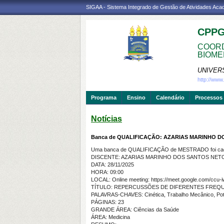
SIGAA - Sistema Integrado de Gestão de Atividades Ac
CPP
COORD
BIOME
UNIVER
http://ww
Programa
Ensino
Calendário
Processos 
Notícias
Banca de QUALIFICAÇÃO: AZARIAS MARINHO 
Uma banca de QUALIFICAÇÃO de MESTRADO foi cada
DISCENTE: AZARIAS MARINHO DOS SANTOS NET
DATA: 28/11/2025
HORA: 09:00
LOCAL: Online meeting: https://meet.google.com/ccu
TÍTULO: REPERCUSSÕES DE DIFERENTES FREQU
PALAVRAS-CHAVES: Cinética, Trabalho Mecânico, Pot
PÁGINAS: 23
GRANDE ÁREA: Ciências da Saúde
ÁREA: Medicina