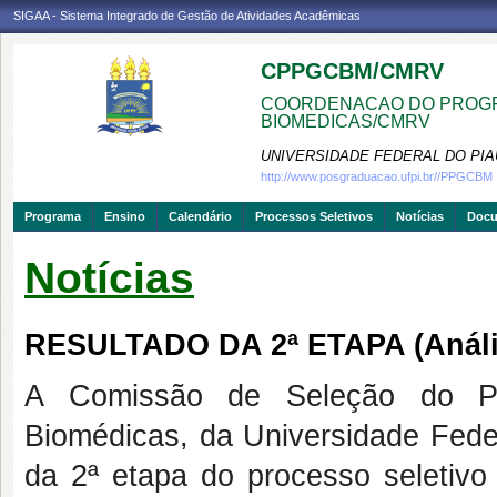
SIGAA - Sistema Integrado de Gestão de Atividades Acadêmicas
CPPGCBM/CMRV
COORDENACAO DO PROGR
BIOMEDICAS/CMRV
UNIVERSIDADE FEDERAL DO PIA
http://www.posgraduacao.ufpi.br//PPGCBM
Programa
Ensino
Calendário
Processos Seletivos
Notícias
Doc
Notícias
RESULTADO DA 2ª ETAPA (Análise
A Comissão de Seleção do P
Biomédicas, da Universidade Feder
da 2ª etapa do processo seletivo 