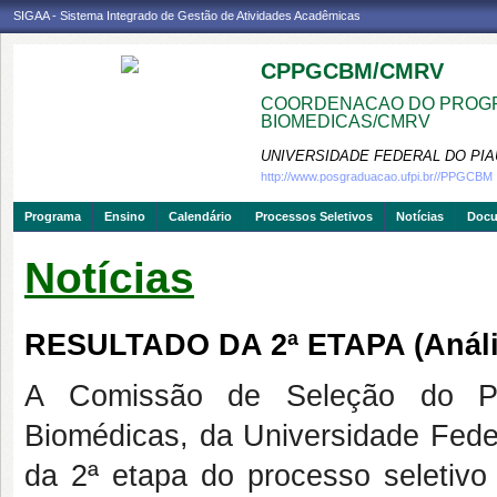
SIGAA - Sistema Integrado de Gestão de Atividades Acadêmicas
CPPGCBM/CMRV
COORDENACAO DO PROGR
BIOMEDICAS/CMRV
UNIVERSIDADE FEDERAL DO PIA
http://www.posgraduacao.ufpi.br//PPGCBM
Programa
Ensino
Calendário
Processos Seletivos
Notícias
Doc
Notícias
RESULTADO DA 2ª ETAPA (Análise
A Comissão de Seleção do P
Biomédicas, da Universidade Feder
da 2ª etapa do processo seletivo 