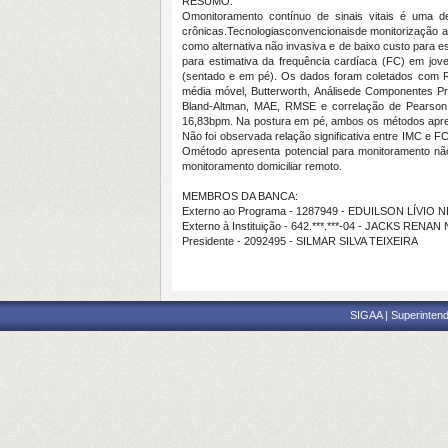
RESUMO:
Omonitoramento contínuo de sinais vitais é uma d
crônicas.Tecnologiasconvencionaisde monitorização a
como alternativa não invasiva e de baixo custo para es
para estimativa da frequência cardíaca (FC) em jo
(sentado e em pé). Os dados foram coletados com Ras
média móvel, Butterworth, Análisede Componentes Pri
Bland-Altman, MAE, RMSE e correlação de Pearso
16,83bpm. Na postura em pé, ambos os métodos aprese
Não foi observada relação significativa entre IMC e 
Ométodo apresenta potencial para monitoramento não
monitoramento domiciliar remoto.
MEMBROS DA BANCA:
Externo ao Programa - 1287949 - EDUILSON LÍVI
Externo à Instituição - 642.***.***-04 - JACKS REN
Presidente - 2092495 - SILMAR SILVA TEIXEIRA
SIGAA | Superintend