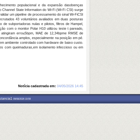
elhecimento populacional e da expansão dasdoenças
Channel State Information do Wi-Fi (Wi-Fi CSI) surge
 validar um pipeline de processamento do sinal Wi-FiCSI
crutados 43 voluntários avaliados em duas posturas
de subportadoras nulas e pilotos, filtros de Hampel,
ão com o monitor Polar H10 utilizou teste t pareado,
s atingiram erro≤5bpm, MAE de 12,34bpme RMSE de
concordância amplos, especialmente na posição em pé.
I em ambiente controlado com hardware de baixo custo.
ntes com queimaduras,em isolamento infeccioso ou em
Notícia cadastrada em:
04/05/2026 14:45
nstancia1
09/08/2026 10:59