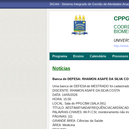
SIGAA - Sistema Integrado de Gestão de Atividades Ac
CPP
COORD
BIOME
UNIVER
http://ww
Programa
Ensino
Calendário
Processos 
Notícias
Banca de DEFESA: RHAMON ASAFE DA SILVA C
Uma banca de DEFESA de MESTRADO foi cadastrada 
DISCENTE: RHAMON ASAFE DA SILVA COSTA
DATA: 14/05/2026
HORA: 15:00
LOCAL: Sala do PPGCBM (SALA 391)
TÍTULO: AESTIMATIVADAFREQUÊNCIACARDÍAC
PALAVRAS-CHAVES: Wi-Fi CSI; monitoramento não invasi
PÁGINAS: 111
GRANDE ÁREA: Ciências da Saúde
ÁREA: Medicina