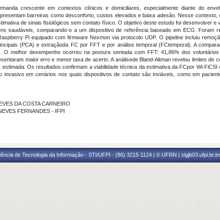
emanda crescente em contextos clínicos e domiciliares, especialmente diante do env
presentam barreiras como desconforto, custos elevados e baixa adesão. Nesse contexto, o 
timativa de sinais fisiológicos sem contato físico. O objetivo deste estudo foi desenvolver e
vens saudáveis, comparando-o a um dispositivo de referência baseado em ECG. Foram re
pberry Pi equipado com firmware Nexmon via protocolo UDP. O pipeline incluiu remoção 
ncipais (PCA) e extraçãoda FC por FFT e por análise temporal (FCtemporal). A comparaç
n. O melhor desempenho ocorreu na postura sentada com FFT: 41,86% dos voluntário
ntaram maior erro e menor taxa de acerto. A análisede Bland-Altman revelou limites de 
FC estimada. Os resultados confirmam a viabilidade técnica da estimativa da FCpor Wi-FiCS
 invasivo em cenários nos quais dispositivos de contato são inviáveis, como em pacie
O NEVES DA COSTA CARNEIRO
AN NEVES FERNANDES - IFPI
ência de Tecnologia da Informação - STI/UFPI - (86) 3215-1124 | © UFRN | sigjb03.ufpi.br.i