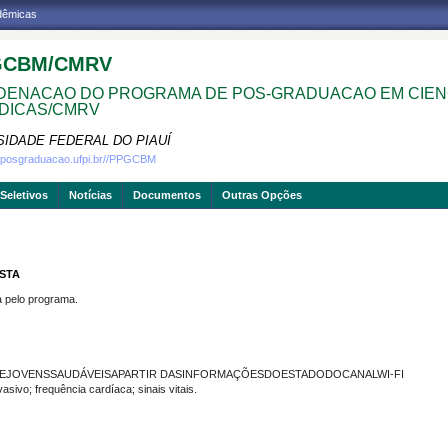
adêmicas
GCBM/CMRV
ENACAO DO PROGRAMA DE POS-GRADUACAO EM CIEN
DICAS/CMRV
SIDADE FEDERAL DO PIAUÍ
w.posgraduacao.ufpi.br//PPGCBM
Seletivos
Notícias
Documentos
Outras Opções
OSTA
pelo programa.
ADEJOVENSSAUDÁVEISAPARTIR DASINFORMAÇÕESDOESTADODOCANALWI-FI
vo; frequência cardíaca; sinais vitais.