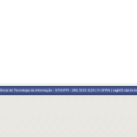
ência de Tecnologia da Informação - STI/UFPI - (86) 3215-1124 | © UFRN | sigjb03.ufpi.br.i