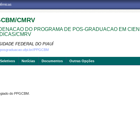
adêmicas
GCBM/CMRV
ENACAO DO PROGRAMA DE POS-GRADUACAO EM CIEN
DICAS/CMRV
SIDADE FEDERAL DO PIAUÍ
w.posgraduacao.ufpi.br//PPGCBM
Seletivos
Notícias
Documentos
Outras Opções
olegiado do PPGCBM.