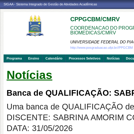
SIGAA - Sistema Integrado de Gestão de Atividades Acadêmicas
CPPGCBM/CMRV
COORDENACAO DO PROGR
BIOMEDICAS/CMRV
UNIVERSIDADE FEDERAL DO PIA
http://www.posgraduacao.ufpi.br//PPGCBM
Programa
Ensino
Calendário
Processos Seletivos
Notícias
Doc
Notícias
Banca de QUALIFICAÇÃO: SA
Uma banca de QUALIFICAÇÃO de 
DISCENTE: SABRINA AMORIM 
DATA: 31/05/2026