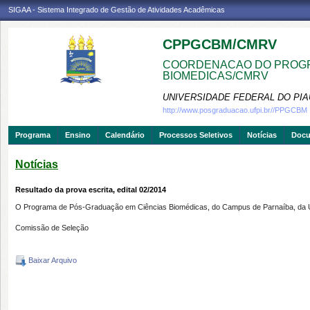
SIGAA - Sistema Integrado de Gestão de Atividades Acadêmicas
CPPGCBM/CMRV
COORDENACAO DO PROGR
BIOMEDICAS/CMRV
UNIVERSIDADE FEDERAL DO PIA
http://www.posgraduacao.ufpi.br//PPGCBM
Programa
Ensino
Calendário
Processos Seletivos
Notícias
Doc
Notícias
Resultado da prova escrita, edital 02/2014
O Programa de Pós-Graduação em Ciências Biomédicas, do Campus de Parnaíba, da Unive
Comissão de Seleção
Baixar Arquivo