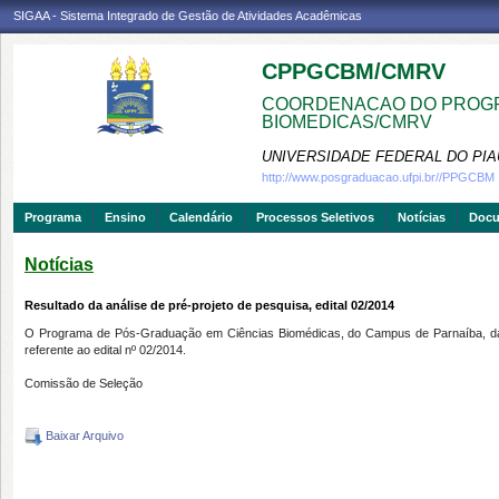
SIGAA - Sistema Integrado de Gestão de Atividades Acadêmicas
CPPGCBM/CMRV
COORDENACAO DO PROGR
BIOMEDICAS/CMRV
UNIVERSIDADE FEDERAL DO PIA
http://www.posgraduacao.ufpi.br//PPGCBM
Programa
Ensino
Calendário
Processos Seletivos
Notícias
Doc
Notícias
Resultado da análise de pré-projeto de pesquisa, edital 02/2014
O Programa de Pós-Graduação em Ciências Biomédicas, do Campus de Parnaíba, da Uni
referente ao edital nº 02/2014.
Comissão de Seleção
Baixar Arquivo