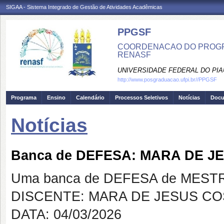
SIGAA - Sistema Integrado de Gestão de Atividades Acadêmicas
PPGSF
COORDENACAO DO PROGRA
RENASF
UNIVERSIDADE FEDERAL DO PIA
http://www.posgraduacao.ufpi.br//PPGSF
Programa
Ensino
Calendário
Processos Seletivos
Notícias
Doc
Notícias
Banca de DEFESA: MARA DE J
Uma banca de DEFESA de MESTRAD
DISCENTE: MARA DE JESUS COS
DATA: 04/03/2026