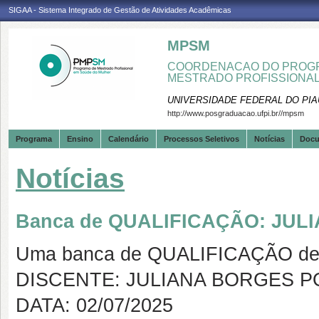
SIGAA - Sistema Integrado de Gestão de Atividades Acadêmicas
MPSM
COORDENACAO DO PROGR
MESTRADO PROFISSIONA
UNIVERSIDADE FEDERAL DO PIA
http://www.posgraduacao.ufpi.br//mpsm
Programa
Ensino
Calendário
Processos Seletivos
Notícias
Doc
Notícias
Banca de QUALIFICAÇÃO: JU
Uma banca de QUALIFICAÇÃO de 
DISCENTE: JULIANA BORGES 
DATA: 02/07/2025