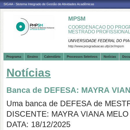
SIGAA - Sistema Integrado de Gestão de Atividades Acadêmicas
MPSM
COORDENACAO DO PROGR
MESTRADO PROFISSIONA
UNIVERSIDADE FEDERAL DO PIA
http://www.posgraduacao.ufpi.br//mpsm
Programa
Ensino
Calendário
Processos Seletivos
Notícias
Doc
Notícias
Banca de DEFESA: MAYRA VIA
Uma banca de DEFESA de MESTRAD
DISCENTE: MAYRA VIANA MELO
DATA: 18/12/2025