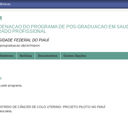
adêmicas
M
ENACAO DO PROGRAMA DE POS-GRADUACAO EM SAUD
ADO PROFISSIONAL
SIDADE FEDERAL DO PIAUÍ
.posgraduacao.ufpi.br//mpsm
Seletivos
Notícias
Documentos
Outras Opções
S
pelo programa.
ASTREIO DE CÂNCER DE COLO UTERINO: PROJETO PILOTO NO PIAUÍ
tocoleta.