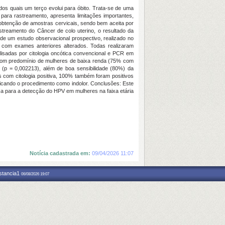
dos quais um terço evolui para óbito. Trata-se de uma
ara rastreamento, apresenta limitações importantes,
 obtenção de amostras cervicais, sendo bem aceita por
astreamento do Câncer de colo uterino, o resultado da
de um estudo observacional prospectivo, realizado no
 com exames anteriores alterados. Todas realizaram
alisadas por citologia oncótica convencional e PCR em
, com predomínio de mulheres de baixa renda (75% com
ia (p = 0,002213), além de boa sensibilidade (80%) da
s com citologia positiva, 100% também foram positivos
ficando o procedimento como indolor. Conclusões: Este
ca para a detecção do HPV em mulheres na faixa etária
Notícia cadastrada em:
09/04/2026 11:07
nstancia1
06/08/2026 19:07