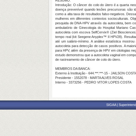
RESUMO:
Introdução: O câncer do colo do útero é a quarta neo
doença prevenível quando lesões precursoras são id
como a alta taxa de resultados falso-negativos. Dess
mulheres em diferentes contextos socioculturais. Obj
pesquida de DNA-HPV através da autocoleta, bem como
ambulatório de Ginecologia do Hospital Mariano Ca
autocoleta com escova SelfCervix® (Ziel Biosciences)
tempo real (kit Seegene Anyplex™ II HPV28). Resulta
até um salário-mínimo. A análise estatística mostrou
autocoleta para detecção de casos positivos. A maior
para HPV, além da presença de HPV em citologias nega
estudo demonstrou que a autocoleta vaginal em compar
de rastreamento de câncer de colo do útero.
MEMBROS DA BANCA:
Externo à Instituição - 644.***.***-15 - JAILSON COS
Presidente - 1552078 - MARTA ALVES ROSAL
Interno - 3373256 - PEDRO VITOR LOPES COSTA
SIGAA | Superintend