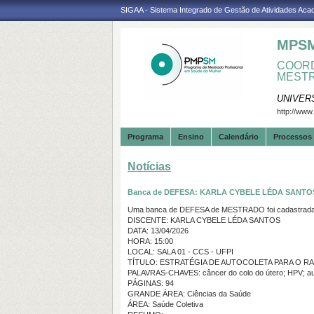
SIGAA - Sistema Integrado de Gestão de Atividades Ac
MPS
COORD
MESTR
UNIVER
http://www
Programa
Ensino
Calendário
Processos 
Notícias
Banca de DEFESA: KARLA CYBELE LÉDA SANTO
Uma banca de DEFESA de MESTRADO foi cadastrada 
DISCENTE: KARLA CYBELE LÉDA SANTOS
DATA: 13/04/2026
HORA: 15:00
LOCAL: SALA 01 - CCS - UFPI
TÍTULO: ESTRATÉGIA DE AUTOCOLETA PARA O R
PALAVRAS-CHAVES: câncer do colo do útero; HPV; au
PÁGINAS: 94
GRANDE ÁREA: Ciências da Saúde
ÁREA: Saúde Coletiva