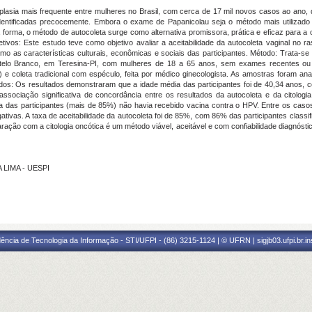
plasia mais frequente entre mulheres no Brasil, com cerca de 17 mil novos casos ao ano, 
entificadas precocemente. Embora o exame de Papanicolau seja o método mais utilizado p
a forma, o método de autocoleta surge como alternativa promissora, prática e eficaz para a
etivos: Este estudo teve como objetivo avaliar a aceitabilidade da autocoleta vaginal no r
 as características culturais, econômicas e sociais das participantes. Método: Trata-se 
stelo Branco, em Teresina-PI, com mulheres de 18 a 65 anos, sem exames recentes ou
 e coleta tradicional com espéculo, feita por médico ginecologista. As amostras foram an
dos: Os resultados demonstraram que a idade média das participantes foi de 40,34 anos
 associação significativa de concordância entre os resultados da autocoleta e da citolog
ia das participantes (mais de 85%) não havia recebido vacina contra o HPV. Entre os caso
tivas. A taxa de aceitabilidade da autocoleta foi de 85%, com 86% das participantes classi
ação com a citologia oncótica é um método viável, aceitável e com confiabilidade diagnósti
TA LIMA - UESPI
ência de Tecnologia da Informação - STI/UFPI - (86) 3215-1124 | © UFRN | sigjb03.ufpi.br.i