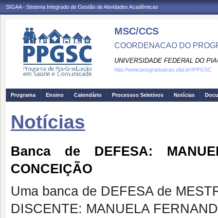
SIGAA - Sistema Integrado de Gestão de Atividades Acadêmicas
MSC/CCS
COORDENACAO DO PROGR
UNIVERSIDADE FEDERAL DO PIA
http://www.posgraduacao.ufpi.br//PPGSC
Programa
Ensino
Calendário
Processos Seletivos
Notícias
Doc
Notícias
Banca de DEFESA: MANUE
CONCEIÇÃO
Uma banca de DEFESA de MESTRAD
DISCENTE: MANUELA FERNAND