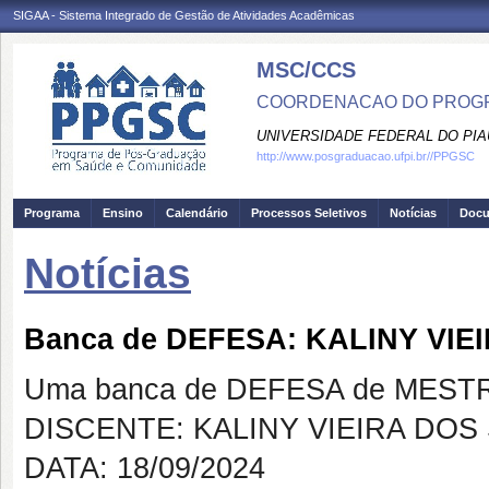
SIGAA - Sistema Integrado de Gestão de Atividades Acadêmicas
MSC/CCS
COORDENACAO DO PROGR
UNIVERSIDADE FEDERAL DO PIA
http://www.posgraduacao.ufpi.br//PPGSC
Programa
Ensino
Calendário
Processos Seletivos
Notícias
Doc
Notícias
Banca de DEFESA: KALINY VI
Uma banca de DEFESA de MESTRAD
DISCENTE: KALINY VIEIRA DOS
DATA: 18/09/2024