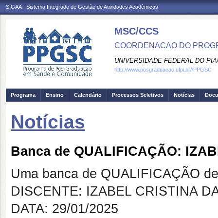
SIGAA - Sistema Integrado de Gestão de Atividades Acadêmicas
MSC/CCS
COORDENACAO DO PROGR
UNIVERSIDADE FEDERAL DO PIA
http://www.posgraduacao.ufpi.br//PPGSC
Programa
Ensino
Calendário
Processos Seletivos
Notícias
Doc
Notícias
Banca de QUALIFICAÇÃO: IZA
Uma banca de QUALIFICAÇÃO de 
DISCENTE: IZABEL CRISTINA D
DATA: 29/01/2025